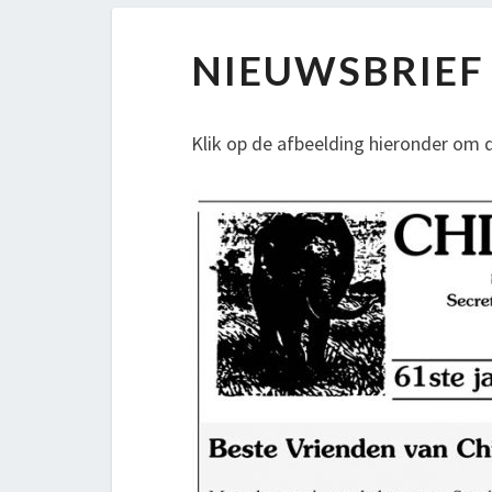
NIEUWSBRIEF
NIEUWSBRIEF 
KERST
2018
Klik op de afbeelding hieronder om d