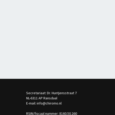
Secretariaat: Dr. Huntjensstraat 7
NL-6311 AP Ransdaal
E-mail: info@chiromo.nl
RSIN/fiscaal nummer: 8160.50.260