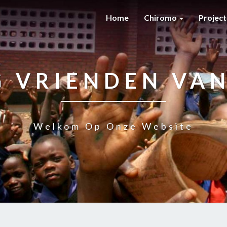
Home
Chiromo
Projec
G VRIENDEN VA
Welkom Op Onze Website