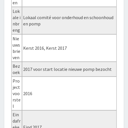
en
Lok
ale i
Lokaal comité voor onderhoud en schoonhoud
nbr
en pomp
eng
Nie
uws
Kerst 2016, Kerst 2017
brie
ven
Bez
2017 voor start locatie nieuwe pomp bezocht
oek
Pro
ject
voo
2016
rste
l
Ein
dafr
eke
Eind 2017