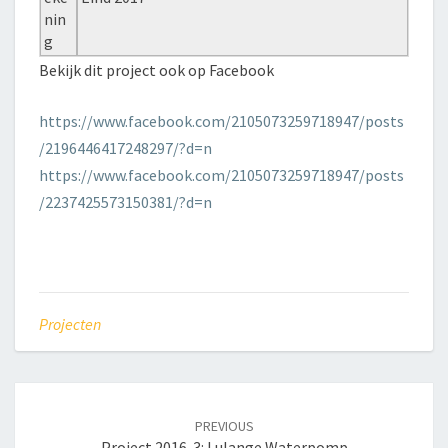
nin
g
Bekijk dit project ook op Facebook
https://www.facebook.com/2105073259718947/posts
/2196446417248297/?d=n
https://www.facebook.com/2105073259718947/posts
/2237425573150381/?d=n
Projecten
Post
navigation
PREVIOUS
Project 2016-3: Lulange Waterpomp