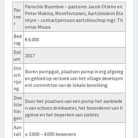
Parochie Bvumbve – pastores Jacob Otieno en
Par
Peter Makina, Montfortanen, Aartsbisdom Bla
tne
ntyre – contactpersoon aartsbisschop mgr. Th
r
omas Msusa
Bed
€ 6.000
rag
Dat
2017
um
Om
Boren pompgat, plaatsen pomp in erg afgeleg
sch
en gebied op verzoek van het village developm
rijvi
ent committee van de lokale bevolking
ng
Doe
Door het plaatsen van een pomp het aanbiede
lste
n van schoon drinkwater, het bevorderen van h
llin
ygiëne en het beperken van ziektes
gen
Aan
tall
± 3.000 – 4.000 bewoners