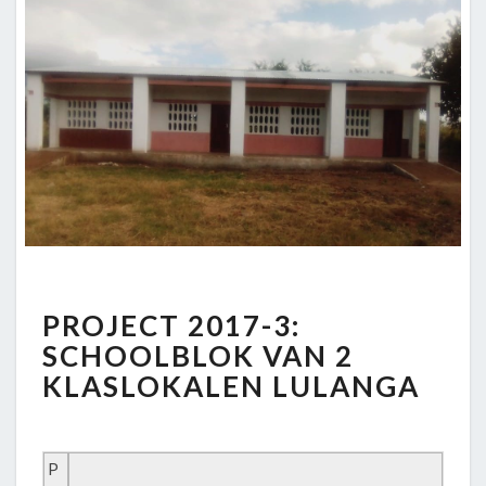
PROJECT
PROJECT 2017-3:
2017-
3:
SCHOOLBLOK VAN 2
SCHOOLBLOK
KLASLOKALEN LULANGA
VAN
2
KLASLOKALEN
LULANGA
P