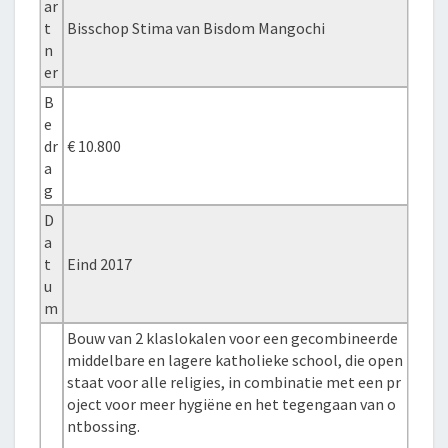
ar
t
Bisschop Stima van Bisdom Mangochi
n
er
B
e
dr
€ 10.800
a
g
D
a
t
Eind 2017
u
m
Bouw van 2 klaslokalen voor een gecombineerde
middelbare en lagere katholieke school, die open
staat voor alle religies, in combinatie met een pr
oject voor meer hygiëne en het tegengaan van o
ntbossing.