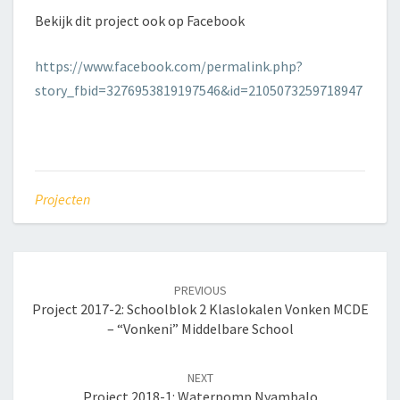
Bekijk dit project ook op Facebook
https://www.facebook.com/permalink.php?
story_fbid=3276953819197546&id=2105073259718947
Projecten
Post
navigation
PREVIOUS
Project 2017-2: Schoolblok 2 Klaslokalen Vonken MCDE
– “Vonkeni” Middelbare School
NEXT
Project 2018-1: Waterpomp Nyambalo