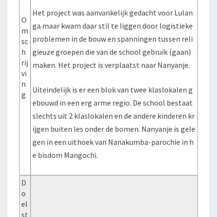
Het project was aanvankelijk gedacht voor Lulan
O
ga maar kwam daar stil te liggen door logistieke
m
problemen in de bouw en spanningen tussen reli
sc
h
gieuze groepen die van de school gebruik (gaan)
rij
maken. Het project is verplaatst naar Nanyanje.
vi
n
Uiteindelijk is er een blok van twee klaslokalen g
g
ebouwd in een erg arme regio. De school bestaat
slechts uit 2 klaslokalen en de andere kinderen kr
ijgen buiten les onder de bomen. Nanyanje is gele
gen in een uithoek van Nanakumba-parochie in h
e bisdom Mangochi.
D
o
el
st