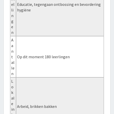
el
Educatie, tegengaan ontbossing en bevordering
li
hygiëne
n
g
e
n
A
a
n
t
Op dit moment 180 leerlingen
al
le
n
L
o
k
al
e
Arbeid, brikken bakken
in