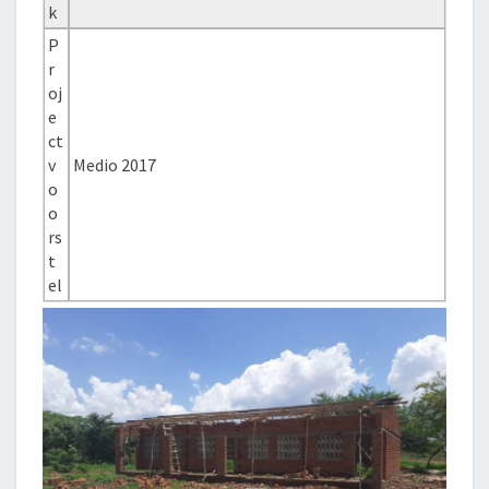
k
P
r
oj
e
ct
v
Medio 2017
o
o
rs
t
el