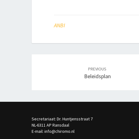
ANBI
Post
navigation
PREVIOUS
Beleidsplan
Secretariaat: Dr. Huntjensstraat 7
NL-6311 AP Ransdaal
E-mail: info@chiromo.nl