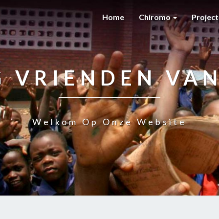
Home
Chiromo
Projec
G VRIENDEN VA
Welkom Op Onze Website