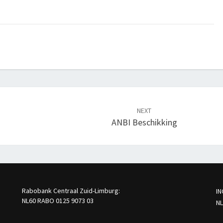
NEXT
ANBI Beschikking
Rabobank Centraal Zuid-Limburg:
IN
NL60 RABO 0125 9073 03
NL