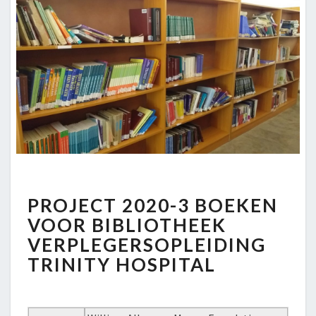
PROJECT
PROJECT 2020-3 BOEKEN
2020-
3
VOOR BIBLIOTHEEK
BOEKEN
VERPLEGERSOPLEIDING
VOOR
TRINITY HOSPITAL
BIBLIOTHEEK
VERPLEGERSOPLEIDING
TRINITY
HOSPITAL